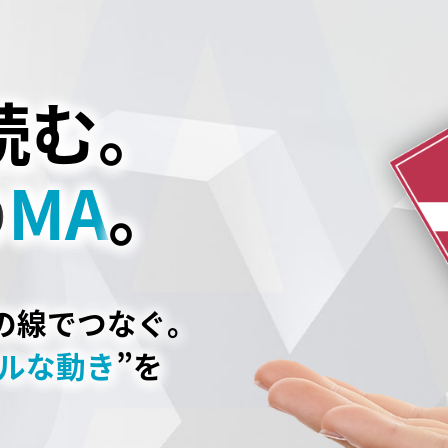
、
読む。
の
MA
。
の線でつなぐ。
ルな動き
”を
。