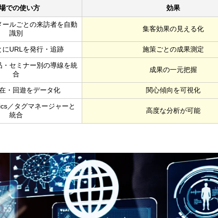
場での使い方
効果
メールごとの来訪者を自動
集客効果の見える化
識別
とにURLを発行・追跡
施策ごとの成果測定
品・セミナー別の導線を統
成果の一元把握
合
在・回遊をデータ化
関心傾向を可視化
alytics／タグマネージャーと
高度な分析が可能
統合