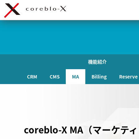
機能紹介
CRM
CMS
MA
Billing
Reserve
MA（マーケティング分析） ─ 行動データを成果に
coreblo-X MA（マーケ